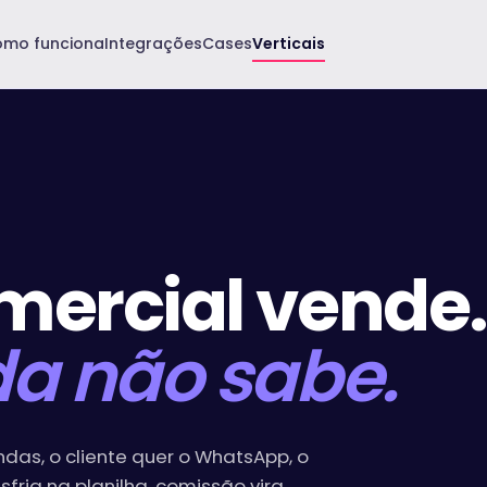
mo funciona
Integrações
Cases
Verticais
mercial vende.
da não sabe.
das, o cliente quer o WhatsApp, o
fria na planilha, comissão vira