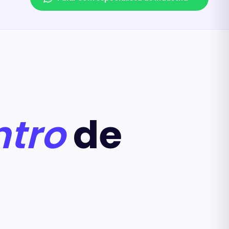
ntro
de