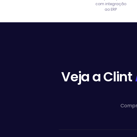
com integração
ao ERP
Veja a Clint
Compra