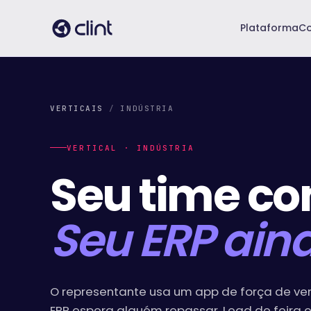
Plataforma
Co
VERTICAIS
/
INDÚSTRIA
VERTICAL · INDÚSTRIA
Seu time co
Seu ERP ain
O representante usa um app de força de ven
ERP espera alguém repassar. Lead de feira es