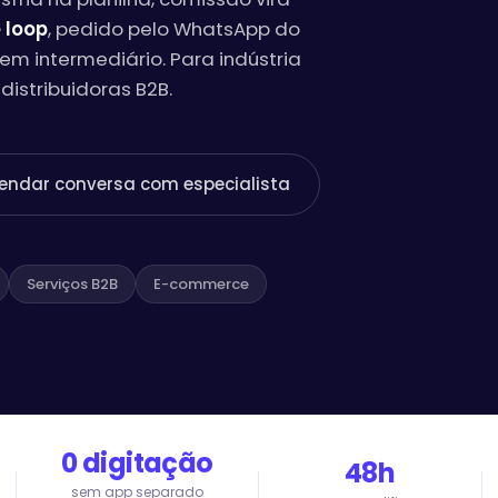
 loop
, pedido pelo WhatsApp do
sem intermediário. Para indústria
istribuidoras B2B.
endar conversa com especialista
Serviços B2B
E-commerce
0 digitação
48h
sem app separado