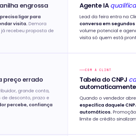
lanilha engrossa
Agente IA
qualifica
precisa ligar para
Lead da feira entra na C
endar visita.
Demora
conversa em segundos
 já recebeu proposta de
volume potencial e agend
visita só quem está pron
COM A CLINT
a preço errado
Tabela do CNPJ
ca
automaticament
ribuidor, grande conta,
 de desconto, prazo e
Quando o vendedor abre o
dor percebe, confiança
específica daquele CNP
automáticos.
Promoção a
limite de crédito sinalizam