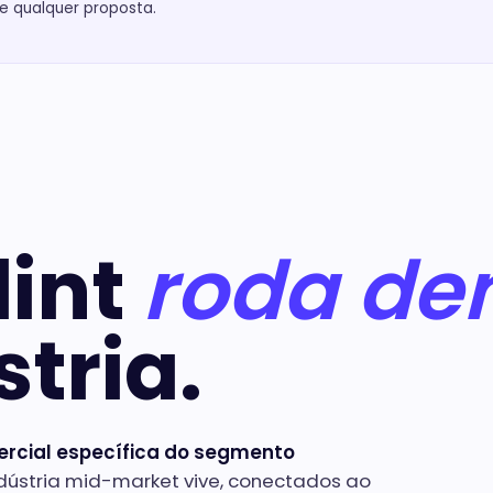
de qualquer proposta.
lint
roda de
tria.
ercial específica do segmento
dústria mid-market vive, conectados ao