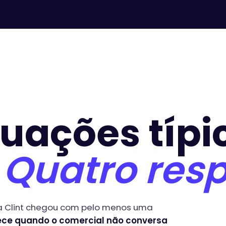
tuações típi
.
Quatro resp
a Clint chegou com pelo menos uma
tece quando o comercial não conversa