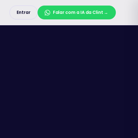
Entrar
Falar com a IA da Clint
→