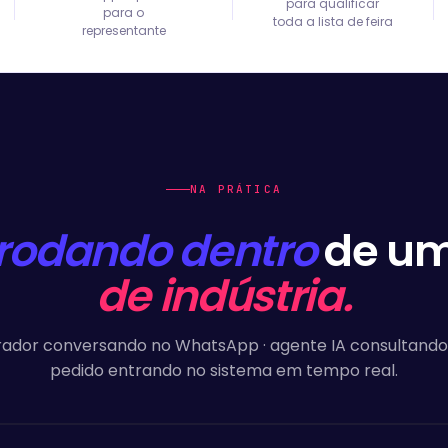
para qualificar
para o
toda a lista de feira
representante
NA PRÁTICA
rodando dentro
de um
de indústria.
dor conversando no WhatsApp · agente IA consultando 
pedido entrando no sistema em tempo real.