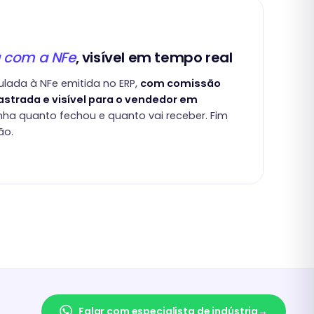
 com a NFe
, visível em tempo real
ulada à NFe emitida no ERP,
com comissão
astrada e visível para o vendedor em
a quanto fechou e quanto vai receber. Fim
ão.
Falar com especialista de indústria
→