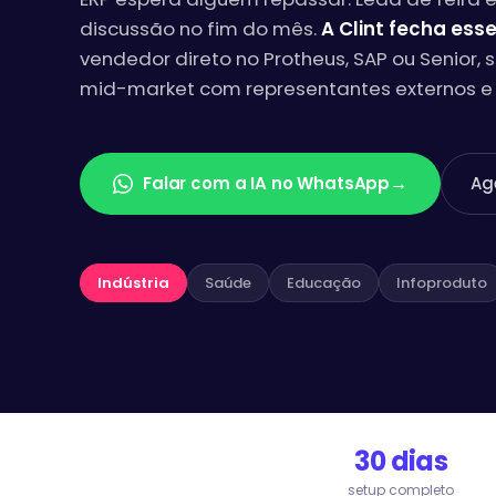
discussão no fim do mês.
A Clint fecha esse
vendedor direto no Protheus, SAP ou Senior, 
mid-market com representantes externos e d
→
Falar com a IA no WhatsApp
Ag
Indústria
Saúde
Educação
Infoproduto
30 dias
setup completo