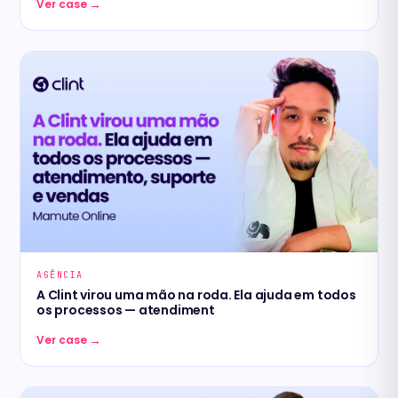
→
Ver case
AGÊNCIA
A Clint virou uma mão na roda. Ela ajuda em todos
os processos — atendiment
→
Ver case