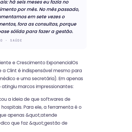
is: há seis meses eu fazia no
mento por mês. No mês passado,
Aumentamos em sete vezes o
entos, fora as consultas, porque
se sólida para fazer a gestão.
IO · SAÚDE
iciente e Crescimento ExponencialOs
 a Clint é indispensável mesmo para
médico e uma secretária). Em apenas
o atingiu marcos impressionantes:
cou a ideia de que softwares de
ospitais. Para ele, a ferramenta é o
que apenas &quot;atende
dico que faz &quot;gestão de