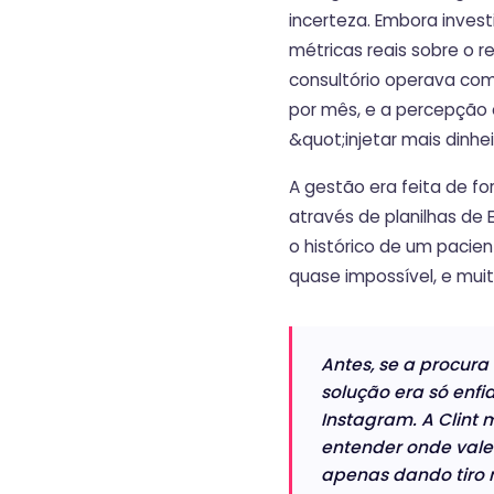
incerteza. Embora invest
métricas reais sobre o r
consultório operava co
por mês, e a percepção 
&quot;injetar mais dinh
A gestão era feita de fo
através de planilhas de E
o histórico de um pacie
quase impossível, e mui
Antes, se a procura
solução era só enfi
Instagram. A Clint 
entender onde vale 
apenas dando tiro n