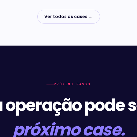
Ver todos os cases
→
PRÓXIMO PASSO
 operação pode s
próximo case.