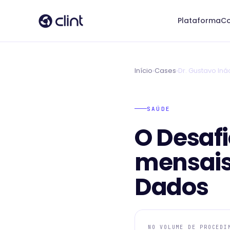
Plataforma
Co
Início
›
Cases
›
Dr. Gustavo Iná
SAÚDE
O Desafi
mensais
Dados
NO VOLUME DE PROCEDI