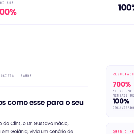
OI SOB
100
700%
RESULTAD
LOGISTA · SAÚDE
700%
NO VOLUME
MENSAIS R
100%
os como esse para o seu
ORGANIZAD
a Clint, o Dr. Gustavo Inácio,
a em Goiânia, vivia um cenário de
QUER O M