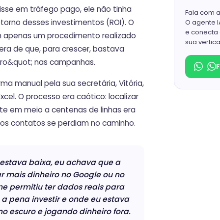
isse em tráfego pago, ele não tinha
Fala com 
etorno desses investimentos (ROI). O
O agente 
e conecta 
m apenas um procedimento realizado
sua vertica
era de que, para crescer, bastava
eiro&quot; nas campanhas.
rma manual pela sua secretária, Vitória,
xcel. O processo era caótico: localizar
nte em meio a centenas de linhas era
tos contatos se perdiam no caminho.
 estava baixa, eu achava que a
ar mais dinheiro no Google ou no
me permitiu ter dados reais para
a pena investir e onde eu estava
o escuro e jogando dinheiro fora.