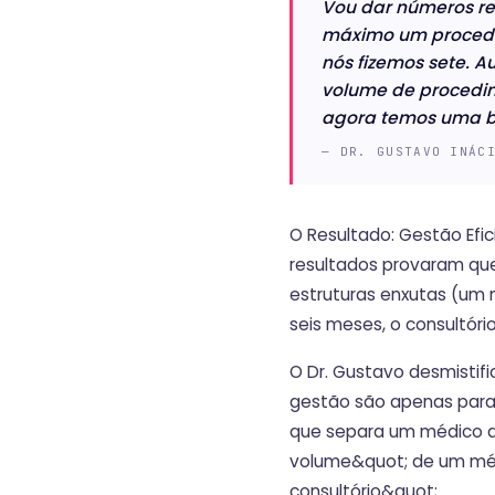
Vou dar números rea
máximo um procedi
nós fizemos sete. 
volume de procedim
agora temos uma ba
— DR. GUSTAVO INÁC
‍O Resultado: Gestão Ef
resultados provaram que
estruturas enxutas (um 
seis meses, o consultóri
O Dr. Gustavo desmistifi
gestão são apenas para h
que separa um médico 
volume&quot; de um mé
consultório&quot;.