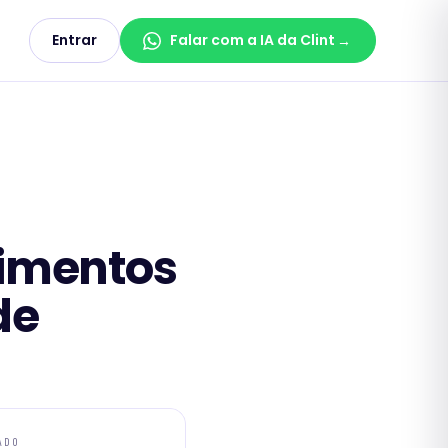
Entrar
Falar com a IA da Clint
→
dimentos
de
ADO