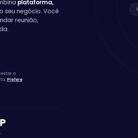
ombina
plataforma,
o seu negócio. Você
endar reunião,
da.
testar a
sta.
Prefere
SP
L