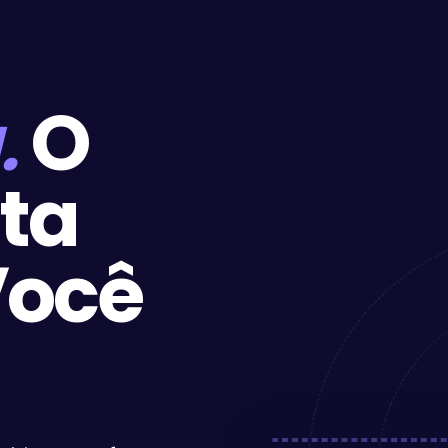
.
O
sta
ocê