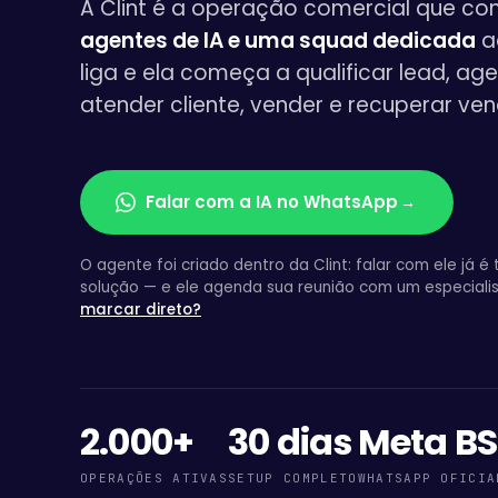
A Clint é a operação comercial que c
agentes de IA e uma squad dedicada
a
liga e ela começa a qualificar lead, ag
atender cliente, vender e recuperar ven
Falar com a IA no WhatsApp
→
O agente foi criado dentro da Clint: falar com ele já é 
solução — e ele agenda sua reunião com um especiali
marcar direto?
2.000+
30 dias
Meta B
OPERAÇÕES ATIVAS
SETUP COMPLETO
WHATSAPP OFICIA