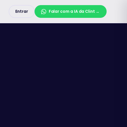
Entrar
Falar com a IA da Clint
→