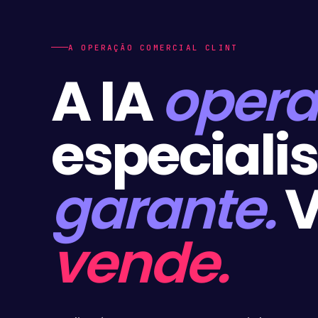
A OPERAÇÃO COMERCIAL CLINT
A IA
opera
especiali
garante.
V
vende.