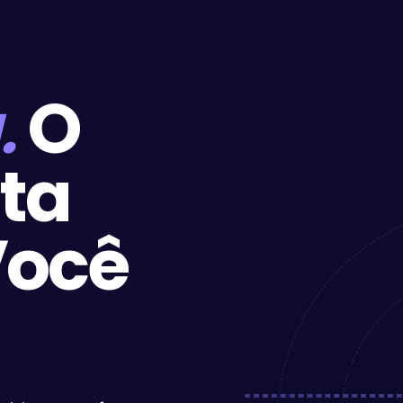
.
O
sta
ocê