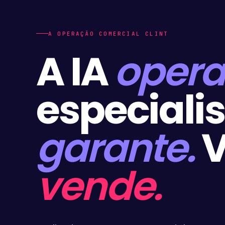
A OPERAÇÃO COMERCIAL CLINT
A IA
opera
especiali
garante.
V
vende.