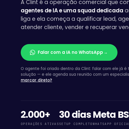
A Clint é a operação comercial que c
agentes de IA e uma squad dedicada
a
liga e ela começa a qualificar lead, ag
atender cliente, vender e recuperar ven
Falar com a IA no WhatsApp
→
O agente foi criado dentro da Clint: falar com ele já é 
solução — e ele agenda sua reunião com um especiali
marcar direto?
2.000+
30 dias
Meta B
OPERAÇÕES ATIVAS
SETUP COMPLETO
WHATSAPP OFICIA