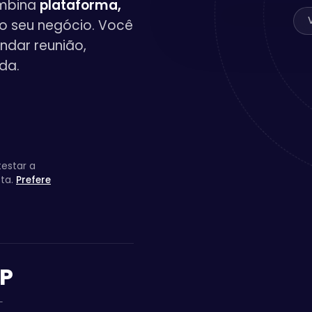
ombina
plataforma,
o seu negócio. Você
endar reunião,
da.
testar a
sta.
Prefere
SP
L