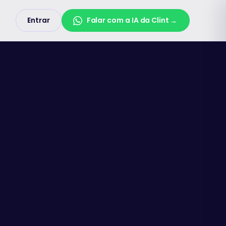
Entrar
Falar com a IA da Clint
→