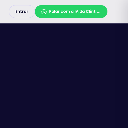
Entrar
Falar com a IA da Clint
→