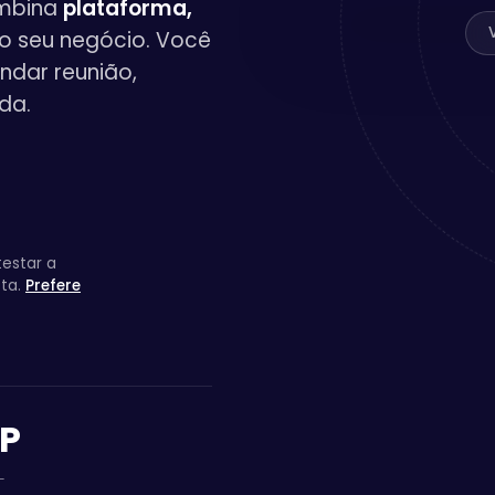
ombina
plataforma,
o seu negócio. Você
endar reunião,
da.
testar a
sta.
Prefere
SP
L