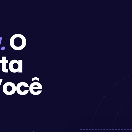
.
O
sta
ocê