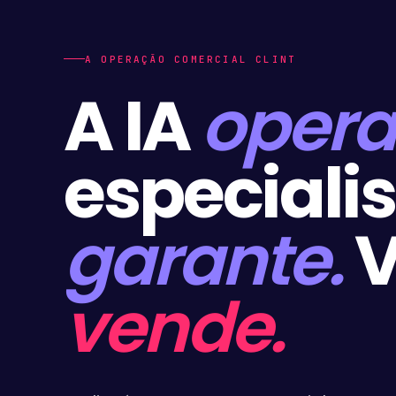
A OPERAÇÃO COMERCIAL CLINT
A IA
opera
especiali
garante.
V
vende.