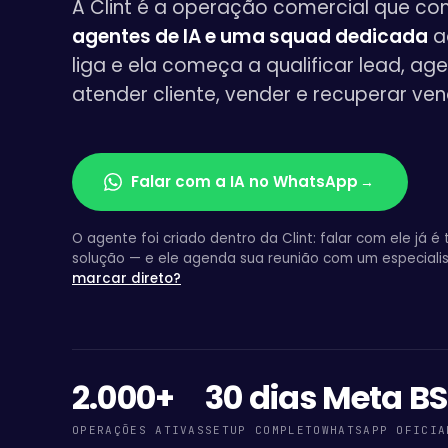
A Clint é a operação comercial que c
agentes de IA e uma squad dedicada
a
liga e ela começa a qualificar lead, ag
atender cliente, vender e recuperar ven
Falar com a IA no WhatsApp
→
O agente foi criado dentro da Clint: falar com ele já é 
solução — e ele agenda sua reunião com um especiali
marcar direto?
2.000+
30 dias
Meta B
OPERAÇÕES ATIVAS
SETUP COMPLETO
WHATSAPP OFICIA